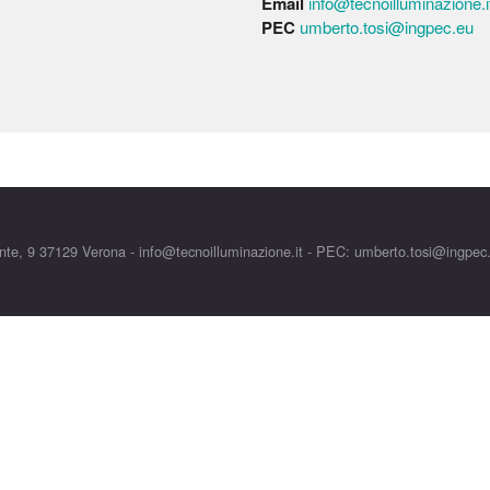
Email
info@tecnoilluminazione.i
PEC
umberto.tosi@ingpec.eu
te, 9 37129 Verona - info@tecnoilluminazione.it - PEC: umberto.tosi@ingpec