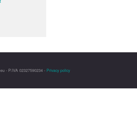
t
.eu - P.IVA 02327590234 -
Privacy policy