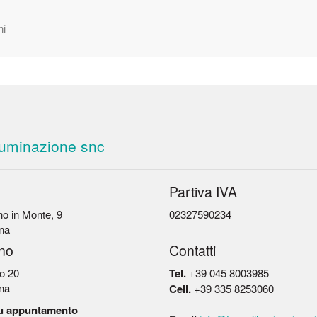
ni
luminazione snc
Partiva IVA
o in Monte, 9
02327590234
na
no
Contatti
o 20
Tel.
+39 045 8003985
na
Cell.
+39 335 8253060
su appuntamento