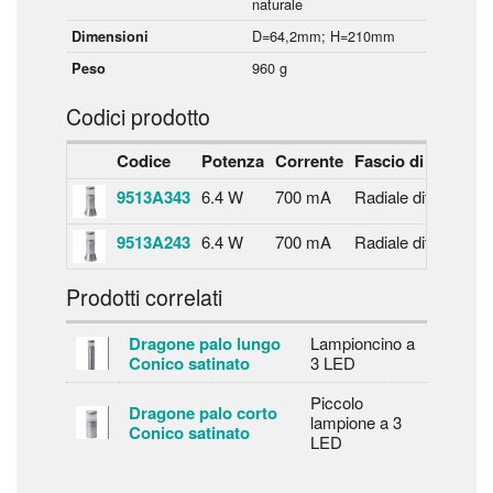
naturale
D=64,2mm; H=210mm
Dimensioni
960 g
Peso
Codici prodotto
Codice
Potenza
Corrente
Fascio di luce
Te
9513A343
6.4 W
700 mA
Radiale diffuso
40
9513A243
6.4 W
700 mA
Radiale diffuso
30
Prodotti correlati
Dragone palo lungo
Lampioncino a
Conico satinato
3 LED
Piccolo
Dragone palo corto
lampione a 3
Conico satinato
LED