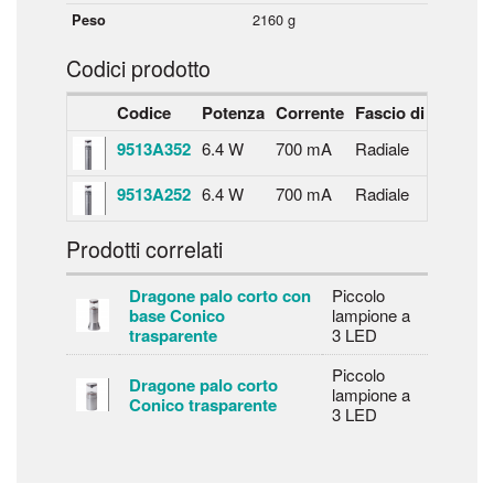
2160 g
Peso
Codici prodotto
Codice
Potenza
Corrente
Fascio di luce
Te
9513A352
6.4 W
700 mA
Radiale
40
9513A252
6.4 W
700 mA
Radiale
30
Prodotti correlati
Dragone palo corto con
Piccolo
base Conico
lampione a
trasparente
3 LED
Piccolo
Dragone palo corto
lampione a
Conico trasparente
3 LED